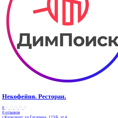
Некофейня. Ресторан.
0
0 отзывов
г.Кизилюрт, ул.Гагарина, 123/Б, эт.4