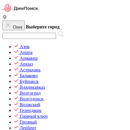
Выберите город
Close
Азов
Анапа
Армавир
Архыз
Астрахань
Балаково
Буйнакск
Владикавказ
Волгоград
Волгодонск
Волжский
Геленджик
Горячий ключ
Грозный
Дербент