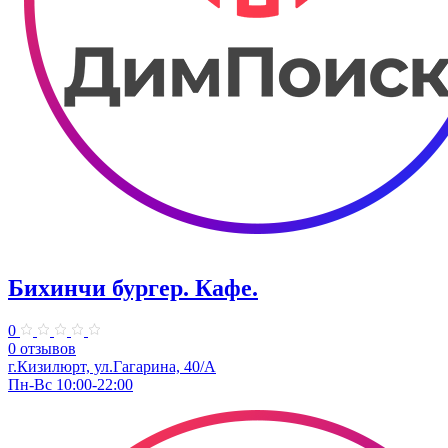
Бихинчи бургер. Кафе.
0
0 отзывов
г.Кизилюрт, ул.Гагарина, 40/А
Пн-Вс 10:00-22:00