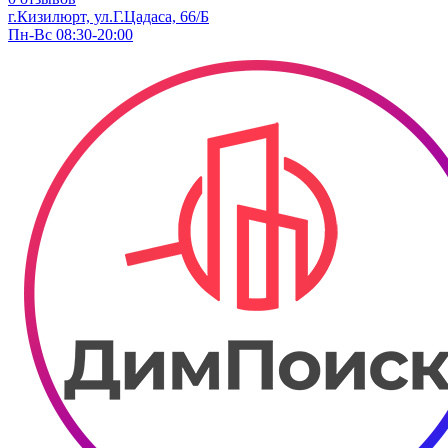
г.Кизилюрт, ул.Г.Цадаса, 66/Б
Пн-Вс 08:30-20:00