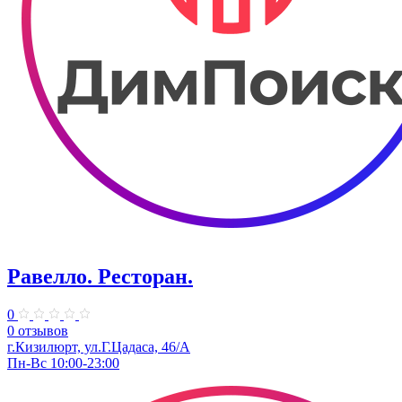
Равелло. Ресторан.
0
0 отзывов
г.Кизилюрт, ул.Г.Цадаса, 46/А
Пн-Вс 10:00-23:00