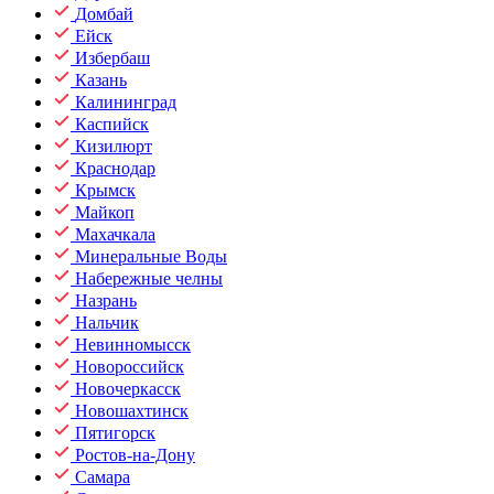
Домбай
Ейск
Избербаш
Казань
Калининград
Каспийск
Кизилюрт
Краснодар
Крымск
Майкоп
Махачкала
Минеральные Воды
Набережные челны
Назрань
Нальчик
Невинномысск
Новороссийск
Новочеркасск
Новошахтинск
Пятигорск
Ростов-на-Дону
Самара