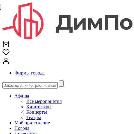
е
Фирмы города
Афиша
Все мероприятия
Кинотеатры
Концерты
Театры
Моб.приложение
Погода
Поддержка