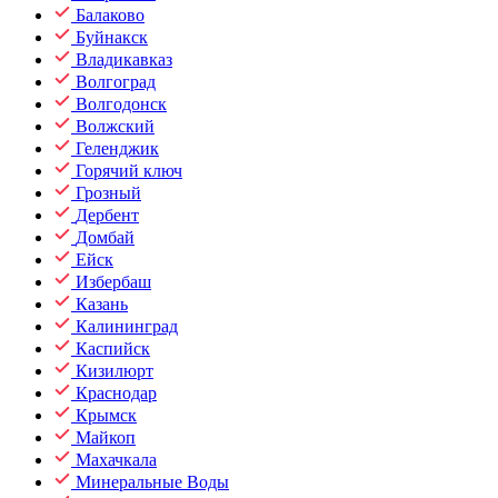
Балаково
Буйнакск
Владикавказ
Волгоград
Волгодонск
Волжский
Геленджик
Горячий ключ
Грозный
Дербент
Домбай
Ейск
Избербаш
Казань
Калининград
Каспийск
Кизилюрт
Краснодар
Крымск
Майкоп
Махачкала
Минеральные Воды