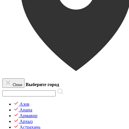
Выберите город
Close
Азов
Анапа
Армавир
Архыз
Астрахань