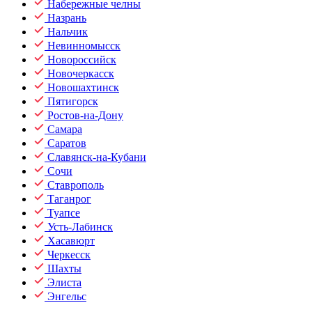
Набережные челны
Назрань
Нальчик
Невинномысск
Новороссийск
Новочеркасск
Новошахтинск
Пятигорск
Ростов-на-Дону
Самара
Саратов
Славянск-на-Кубани
Сочи
Ставрополь
Таганрог
Туапсе
Усть-Лабинск
Хасавюрт
Черкесск
Шахты
Элиста
Энгельс