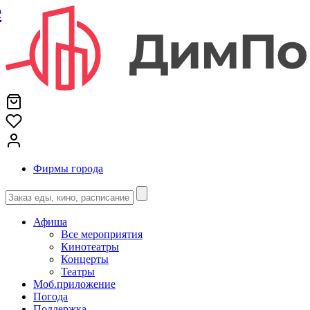
е
Фирмы города
Афиша
Все мероприятия
Кинотеатры
Концерты
Театры
Моб.приложение
Погода
Поддержка