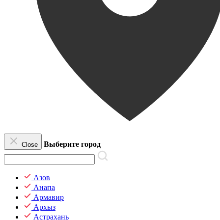
Выберите город
Close
Азов
Анапа
Армавир
Архыз
Астрахань