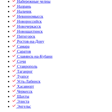
Набережные челны
Назрань
Нальчик
Невинномысск
Новороссийск
Новочеркасск
Новошахтинск
Пятигорск
Ростов-на-Дону
Самара
Саратов
Славянск-на-Кубани
Сочи
Ставрополь
Таганрог
Туапсе
Усть-Лабинск
Хасавюрт
Черкесск
Шахты
Элиста
Энгельс