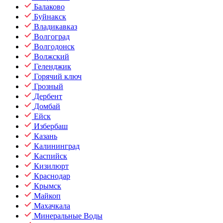
Балаково
Буйнакск
Владикавказ
Волгоград
Волгодонск
Волжский
Геленджик
Горячий ключ
Грозный
Дербент
Домбай
Ейск
Избербаш
Казань
Калининград
Каспийск
Кизилюрт
Краснодар
Крымск
Майкоп
Махачкала
Минеральные Воды