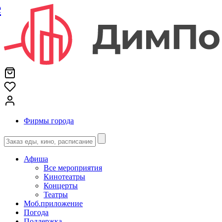
е
Фирмы города
Афиша
Все мероприятия
Кинотеатры
Концерты
Театры
Моб.приложение
Погода
Поддержка