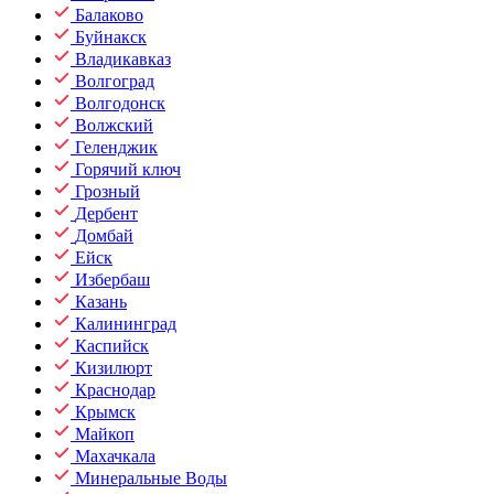
Балаково
Буйнакск
Владикавказ
Волгоград
Волгодонск
Волжский
Геленджик
Горячий ключ
Грозный
Дербент
Домбай
Ейск
Избербаш
Казань
Калининград
Каспийск
Кизилюрт
Краснодар
Крымск
Майкоп
Махачкала
Минеральные Воды