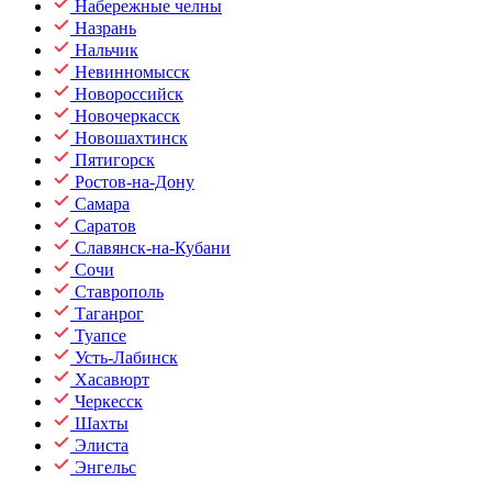
Набережные челны
Назрань
Нальчик
Невинномысск
Новороссийск
Новочеркасск
Новошахтинск
Пятигорск
Ростов-на-Дону
Самара
Саратов
Славянск-на-Кубани
Сочи
Ставрополь
Таганрог
Туапсе
Усть-Лабинск
Хасавюрт
Черкесск
Шахты
Элиста
Энгельс