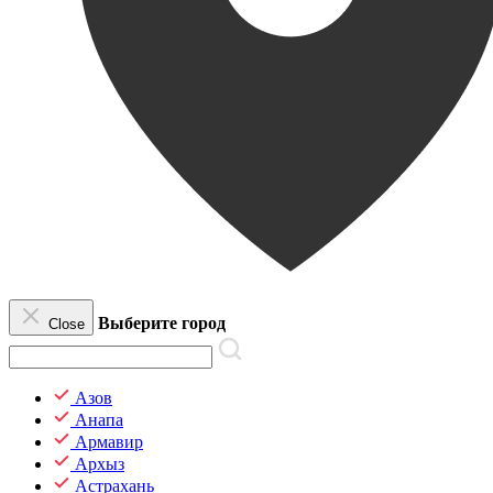
Выберите город
Close
Азов
Анапа
Армавир
Архыз
Астрахань