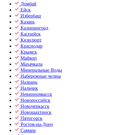
Домбай
Ейск
Избербаш
Казань
Калининград
Каспийск
Кизилюрт
Краснодар
Крымск
Майкоп
Махачкала
Минеральные Воды
Набережные челны
Назрань
Нальчик
Невинномысск
Новороссийск
Новочеркасск
Новошахтинск
Пятигорск
Ростов-на-Дону
Самара