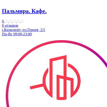
Пальмира. Кафе.
0
0 отзывов
г.Кизилюрт, пл.Героев, 2/1
Пн-Вс 09:00-23:00