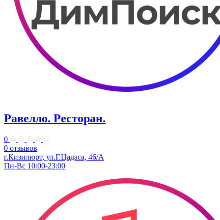
Равелло. Ресторан.
0
0 отзывов
г.Кизилюрт, ул.Г.Цадаса, 46/А
Пн-Вс 10:00-23:00