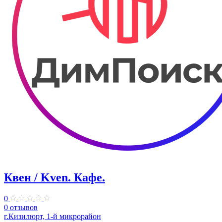
Квен / Kven. Кафе.
0
0 отзывов
г.Кизилюрт, 1-й микрорайон