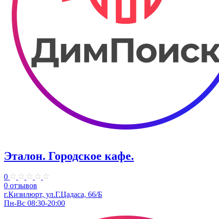
Эталон. ​Городское кафе.
0
0 отзывов
г.Кизилюрт, ул.Г.Цадаса, 66/Б
Пн-Вс 08:30-20:00