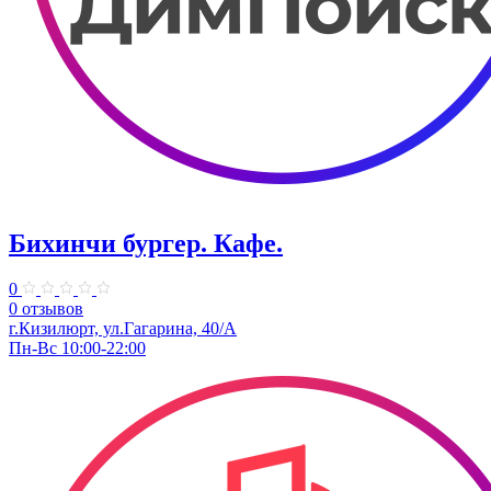
Бихинчи бургер. Кафе.
0
0 отзывов
г.Кизилюрт, ул.Гагарина, 40/А
Пн-Вс 10:00-22:00