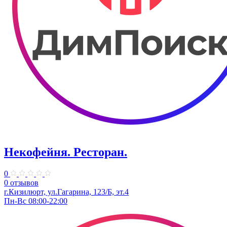
Некофейня. Ресторан.
0
0 отзывов
г.Кизилюрт, ул.Гагарина, 123/Б, эт.4
Пн-Вс 08:00-22:00