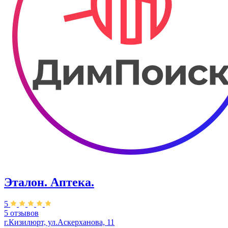
Эталон. ​Аптека.
5
5 отзывов
г.Кизилюрт, ул.​Аскерханова, 11