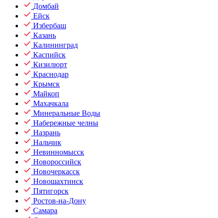
Домбай
Ейск
Избербаш
Казань
Калининград
Каспийск
Кизилюрт
Краснодар
Крымск
Майкоп
Махачкала
Минеральные Воды
Набережные челны
Назрань
Нальчик
Невинномысск
Новороссийск
Новочеркасск
Новошахтинск
Пятигорск
Ростов-на-Дону
Самара