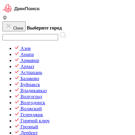
Выберите город
Close
Азов
Анапа
Армавир
Архыз
Астрахань
Балаково
Буйнакск
Владикавказ
Волгоград
Волгодонск
Волжский
Геленджик
Горячий ключ
Грозный
Дербент