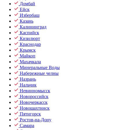
Домбай
Ейск
Избербаш
Казань
Калининград
Каспийск
Кизилюрт
Краснодар
Крымск
Майкоп
Махачкала
Минеральные Воды
Набережные челны
Назрань
Нальчик
Невинномысск
Новороссийск
Новочеркасск
Новошахтинск
Пятигорск
Ростов-на-Дону
Самара