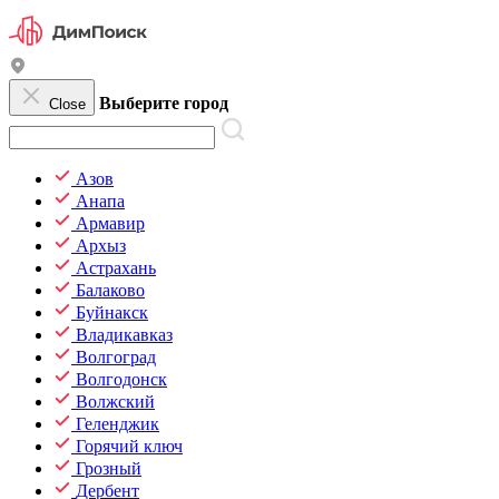
Выберите город
Close
Азов
Анапа
Армавир
Архыз
Астрахань
Балаково
Буйнакск
Владикавказ
Волгоград
Волгодонск
Волжский
Геленджик
Горячий ключ
Грозный
Дербент