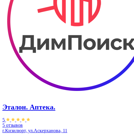
Эталон. ​Аптека.
5
5 отзывов
г.Кизилюрт, ул.​Аскерханова, 11