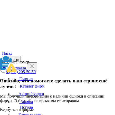
Назад
Меню
Выберите номер
Махачкала
8 (938) 205-50-50
Главная
Спасибо, что помогаете сделать наш сервис ещё
Отменить
лучше!
Каталог фирм
Акции/скидки
Мы получили информацию о наличии ошибки в описании
фирмы. В ближайшее время мы ее исправим.
Афиша
Погода
Вернуться к фирме
Карта города