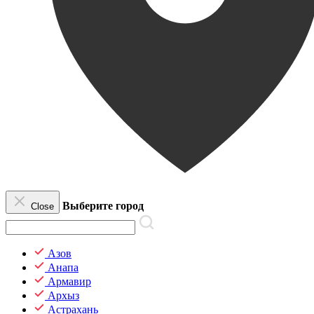
Выберите город
Close
Азов
Анапа
Армавир
Архыз
Астрахань