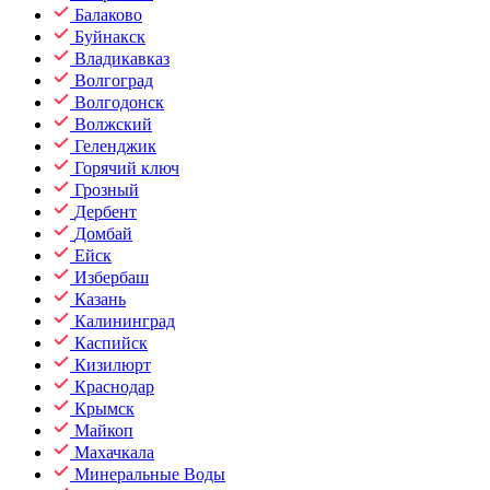
Балаково
Буйнакск
Владикавказ
Волгоград
Волгодонск
Волжский
Геленджик
Горячий ключ
Грозный
Дербент
Домбай
Ейск
Избербаш
Казань
Калининград
Каспийск
Кизилюрт
Краснодар
Крымск
Майкоп
Махачкала
Минеральные Воды