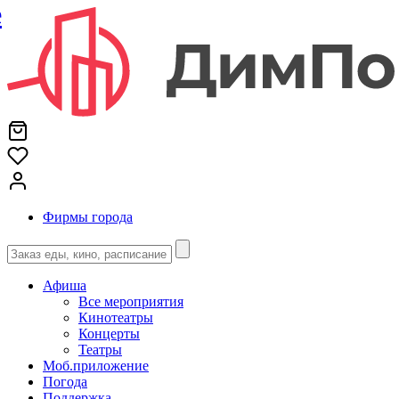
е
Фирмы города
Афиша
Все мероприятия
Кинотеатры
Концерты
Театры
Моб.приложение
Погода
Поддержка