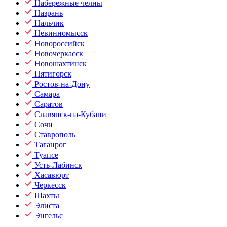
Набережные челны
Назрань
Нальчик
Невинномысск
Новороссийск
Новочеркасск
Новошахтинск
Пятигорск
Ростов-на-Дону
Самара
Саратов
Славянск-на-Кубани
Сочи
Ставрополь
Таганрог
Туапсе
Усть-Лабинск
Хасавюрт
Черкесск
Шахты
Элиста
Энгельс