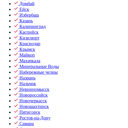
Домбай
Ейск
Избербаш
Казань
Калининград
Каспийск
Кизилюрт
Краснодар
Крымск
Майкоп
Махачкала
Минеральные Воды
Набережные челны
Назрань
Нальчик
Невинномысск
Новороссийск
Новочеркасск
Новошахтинск
Пятигорск
Ростов-на-Дону
Самара