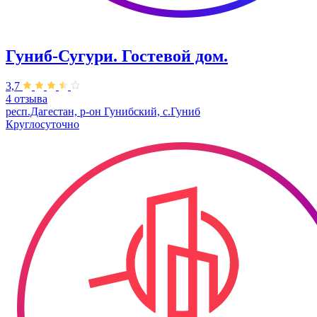
Гуниб-Сугури. Гостевой дом.
3,7
4 отзыва
респ.Дагестан, р-он Гунибский, с.Гуниб
Круглосуточно