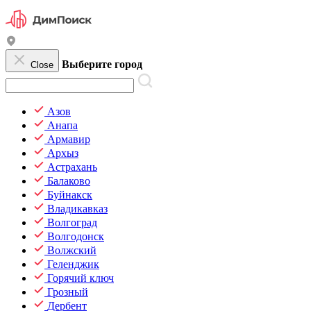
Выберите город
Close
Азов
Анапа
Армавир
Архыз
Астрахань
Балаково
Буйнакск
Владикавказ
Волгоград
Волгодонск
Волжский
Геленджик
Горячий ключ
Грозный
Дербент