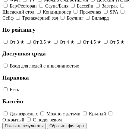
Бар/Ресторан
Сауна/Баня
Бассейн
Завтрак
Шведский стол
Кондиционер
Прачечная
SPA
Сейф
Тренажёрный зал
Боулинг
Бильярд
По рейтингу
От 3 ★
От 3,5 ★
От 4 ★
От 4,5 ★
От 5 ★
Доступная среда
Вход для людей с инвалидностью
Парковка
Есть
Бассейн
Для взрослых
Можно с детьми
Крытый
Открытый
С подогревом
Показать результаты
Сбросить фильтры