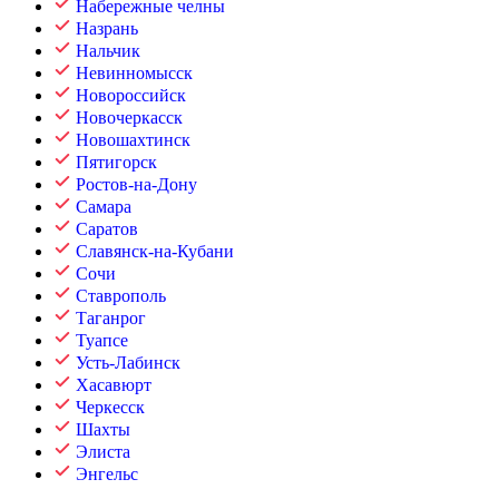
Набережные челны
Назрань
Нальчик
Невинномысск
Новороссийск
Новочеркасск
Новошахтинск
Пятигорск
Ростов-на-Дону
Самара
Саратов
Славянск-на-Кубани
Сочи
Ставрополь
Таганрог
Туапсе
Усть-Лабинск
Хасавюрт
Черкесск
Шахты
Элиста
Энгельс