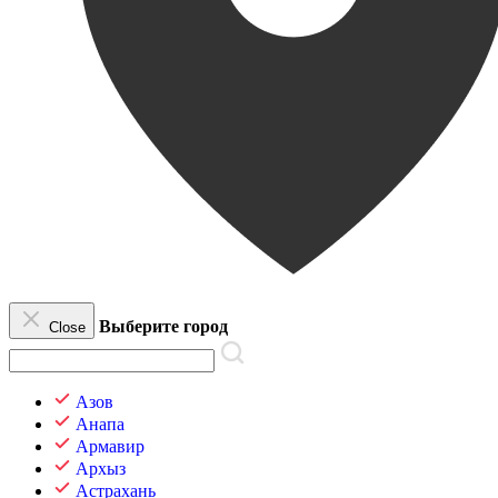
Выберите город
Close
Азов
Анапа
Армавир
Архыз
Астрахань