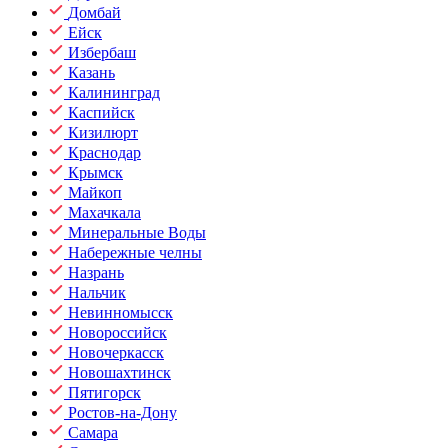
Домбай
Ейск
Избербаш
Казань
Калининград
Каспийск
Кизилюрт
Краснодар
Крымск
Майкоп
Махачкала
Минеральные Воды
Набережные челны
Назрань
Нальчик
Невинномысск
Новороссийск
Новочеркасск
Новошахтинск
Пятигорск
Ростов-на-Дону
Самара