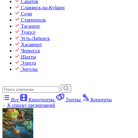
Саратов
Славянск-на-Кубани
Сочи
Ставрополь
Таганрог
Туапсе
Усть-Лабинск
Хасавюрт
Черкесск
Шахты
Элиста
Энгельс
Все
Кинотеатры
Театры
Концерты
К списку организаций