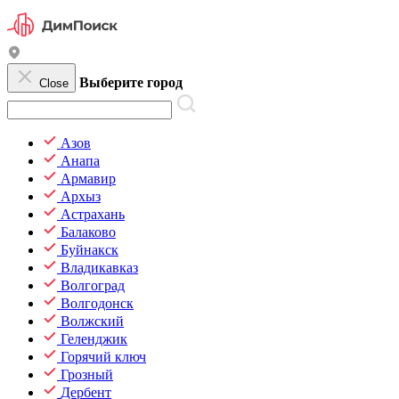
Выберите город
Close
Азов
Анапа
Армавир
Архыз
Астрахань
Балаково
Буйнакск
Владикавказ
Волгоград
Волгодонск
Волжский
Геленджик
Горячий ключ
Грозный
Дербент