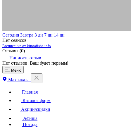
Сегодня
Завтра
3 дн
7 дн
14 дн
Нет сеансов
Расписание от kinoafisha.info
Отзывы (
0
)
Написать отзыв
Нет отзывов. Ваш будет первым!
Меню
Махачкала
Главная
Каталог фирм
Акции/скидки
Афиша
Погода