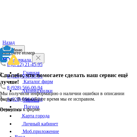
Назад
Меню
Выберите номер
Махачкала
8 (8722) 21-45-95
Главная
Спасибо, что помогаете сделать наш сервис ещё
8 (928) 046-00-94
лучше!
Каталог фирм
8 (928) 566-00-94
Акции/скидки
Мы получили информацию о наличии ошибки в описании
фирмы. В ближайшее время мы ее исправим.
8 (928) 056-00-94
Афиша
Погода
Вернуться к фирме
Отменить
Карта города
Личный кабинет
Моб.приложение
Вход