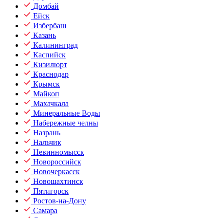
Домбай
Ейск
Избербаш
Казань
Калининград
Каспийск
Кизилюрт
Краснодар
Крымск
Майкоп
Махачкала
Минеральные Воды
Набережные челны
Назрань
Нальчик
Невинномысск
Новороссийск
Новочеркасск
Новошахтинск
Пятигорск
Ростов-на-Дону
Самара