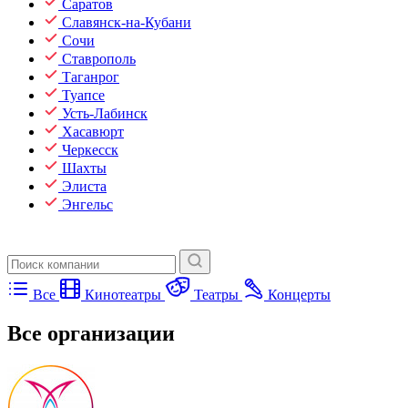
Саратов
Славянск-на-Кубани
Сочи
Ставрополь
Таганрог
Туапсе
Усть-Лабинск
Хасавюрт
Черкесск
Шахты
Элиста
Энгельс
Все
Кинотеатры
Театры
Концерты
Все организации