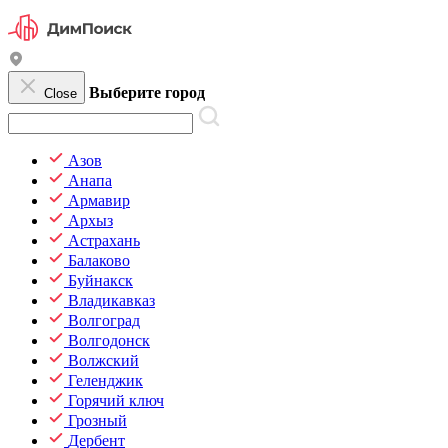
Выберите город
Close
Азов
Анапа
Армавир
Архыз
Астрахань
Балаково
Буйнакск
Владикавказ
Волгоград
Волгодонск
Волжский
Геленджик
Горячий ключ
Грозный
Дербент