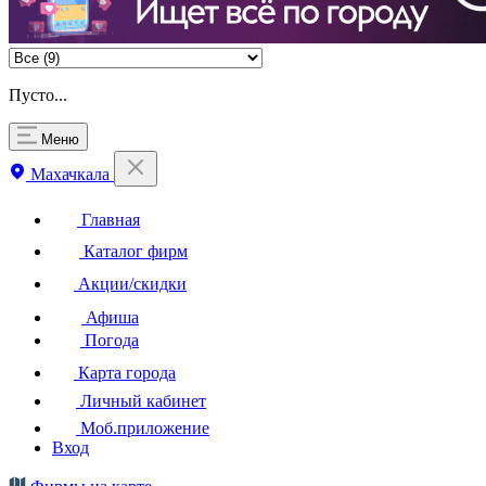
Пусто...
Меню
Махачкала
Главная
Каталог фирм
Акции/скидки
Афиша
Погода
Карта города
Личный кабинет
Моб.приложение
Вход