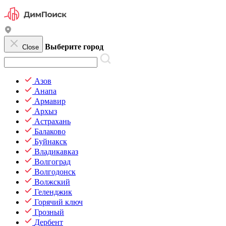
Выберите город
Close
Азов
Анапа
Армавир
Архыз
Астрахань
Балаково
Буйнакск
Владикавказ
Волгоград
Волгодонск
Волжский
Геленджик
Горячий ключ
Грозный
Дербент