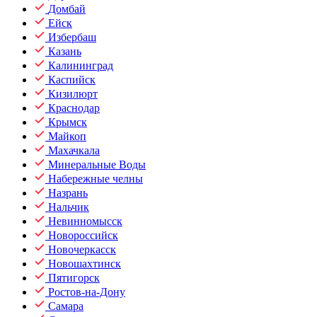
Домбай
Ейск
Избербаш
Казань
Калининград
Каспийск
Кизилюрт
Краснодар
Крымск
Майкоп
Махачкала
Минеральные Воды
Набережные челны
Назрань
Нальчик
Невинномысск
Новороссийск
Новочеркасск
Новошахтинск
Пятигорск
Ростов-на-Дону
Самара