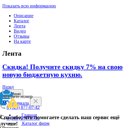
Показать всю информацию
Описание
Каталог
Лента
Видео
Отзывы
На карте
Лента
Скидка! Получите скидку 7% на свою
новую бюджетную кухню.
Назад
Меню
Выберите номер
Махачкала
8 (929) 877-07-42
Главная
Спасибо, что помогаете сделать наш сервис ещё
8 (909) 999-53-30
лучше!
Каталог фирм
Отменить