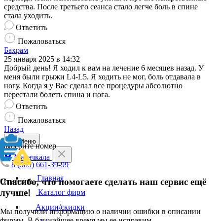
средства. После третьего сеанса стало легче боль в спине
стала уходить.
Ответить
Пожаловаться
Бахрам
25 января 2025 в 14:32
Добрый день! Я ходил к вам на лечение 6 месяцев назад. У
меня были грыжи L4-L5. Я ходить не мог, боль отдавала в
ногу. Когда я у Вас сделал все процедуры абсолютно
перестали болеть спина и нога.
Ответить
Пожаловаться
Назад
Меню
Выберите номер
Махачкала
8 (989) 661-39-99
Главная
Спасибо, что помогаете сделать наш сервис ещё
Отменить
лучше!
Каталог фирм
Акции/скидки
Мы получили информацию о наличии ошибки в описании
фирмы. В ближайшее время мы ее исправим.