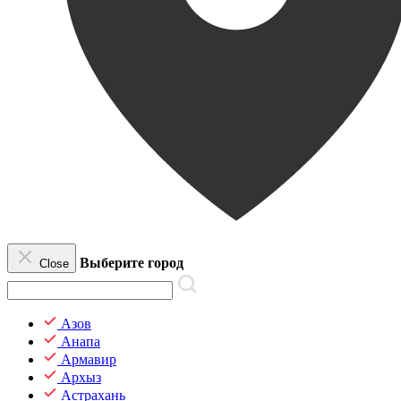
Выберите город
Close
Азов
Анапа
Армавир
Архыз
Астрахань