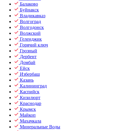
Балаково
Буйнакск
Владикавказ
Волгоград
Волгодонск
Волжский
Геленджик
Горячий ключ
Грозный
Дербент
Домбай
Ейск
Избербаш
Казань
Калининград
Каспийск
Кизилюрт
Краснодар
Крымск
Майкоп
Махачкала
Минеральные Воды