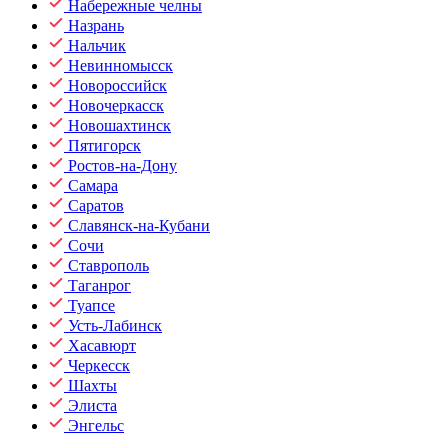
Набережные челны
Назрань
Нальчик
Невинномысск
Новороссийск
Новочеркасск
Новошахтинск
Пятигорск
Ростов-на-Дону
Самара
Саратов
Славянск-на-Кубани
Сочи
Ставрополь
Таганрог
Туапсе
Усть-Лабинск
Хасавюрт
Черкесск
Шахты
Элиста
Энгельс