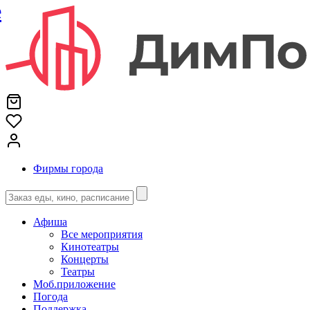
е
Фирмы города
Афиша
Все мероприятия
Кинотеатры
Концерты
Театры
Моб.приложение
Погода
Поддержка