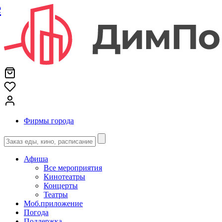
е
Фирмы города
Афиша
Все мероприятия
Кинотеатры
Концерты
Театры
Моб.приложение
Погода
Поддержка