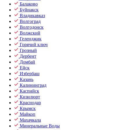
Балаково
Буйнакск
Владикавказ
Волгоград
Волгодонск
Волжский
Геленджик
Горячий ключ
Грозный
Дербент
Домбай
Ейск
Избербаш
Казань
Калининград
Каспийск
Кизилюрт
Краснодар
Крымск
Майкоп
Махачкала
Минеральные Воды