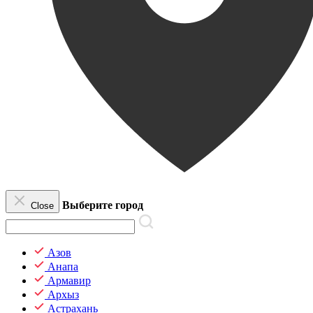
Выберите город
Close
Азов
Анапа
Армавир
Архыз
Астрахань