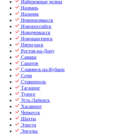
Набережные челны
Назрань
Нальчик
Невинномысск
Новороссийск
Новочеркасск
Новошахтинск
Пятигорск
Ростов-на-Дону
Самара
Саратов
Славянск-на-Кубани
Сочи
Ставрополь
Таганрог
Туапсе
Усть-Лабинск
Хасавюрт
Черкесск
Шахты
Элиста
Энгельс