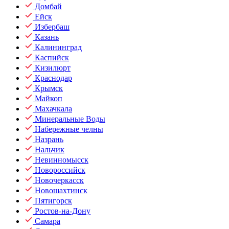
Домбай
Ейск
Избербаш
Казань
Калининград
Каспийск
Кизилюрт
Краснодар
Крымск
Майкоп
Махачкала
Минеральные Воды
Набережные челны
Назрань
Нальчик
Невинномысск
Новороссийск
Новочеркасск
Новошахтинск
Пятигорск
Ростов-на-Дону
Самара