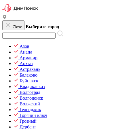
Выберите город
Close
Азов
Анапа
Армавир
Архыз
Астрахань
Балаково
Буйнакск
Владикавказ
Волгоград
Волгодонск
Волжский
Геленджик
Горячий ключ
Грозный
Дербент