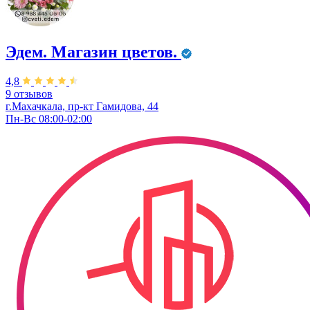
Эдем. Магазин цветов.
4,8
9 отзывов
г.Махачкала, пр-кт Гамидова, 44
Пн-Вс 08:00-02:00