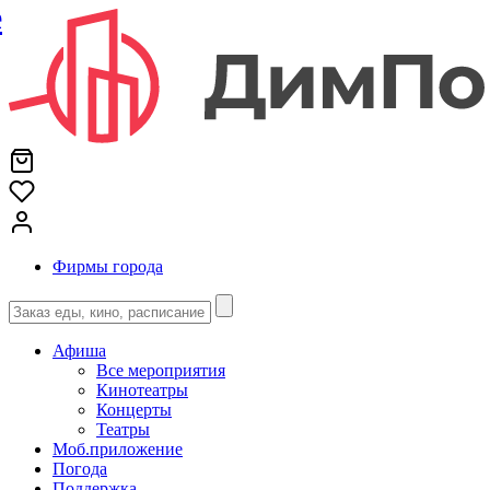
е
Фирмы города
Афиша
Все мероприятия
Кинотеатры
Концерты
Театры
Моб.приложение
Погода
Поддержка