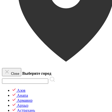
Выберите город
Close
Азов
Анапа
Армавир
Архыз
Астрахань