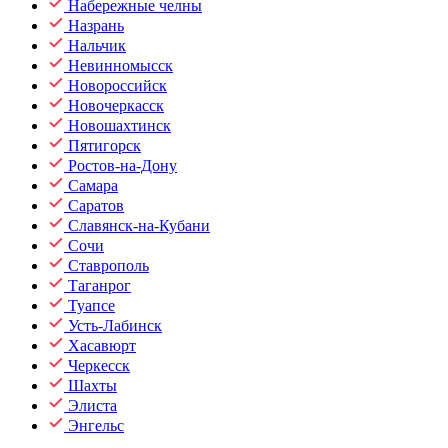
Набережные челны
Назрань
Нальчик
Невинномысск
Новороссийск
Новочеркасск
Новошахтинск
Пятигорск
Ростов-на-Дону
Самара
Саратов
Славянск-на-Кубани
Сочи
Ставрополь
Таганрог
Туапсе
Усть-Лабинск
Хасавюрт
Черкесск
Шахты
Элиста
Энгельс