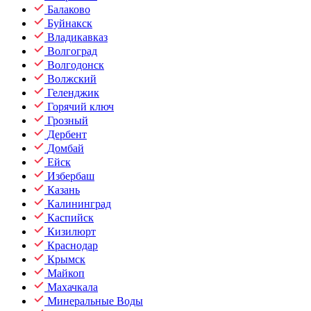
Балаково
Буйнакск
Владикавказ
Волгоград
Волгодонск
Волжский
Геленджик
Горячий ключ
Грозный
Дербент
Домбай
Ейск
Избербаш
Казань
Калининград
Каспийск
Кизилюрт
Краснодар
Крымск
Майкоп
Махачкала
Минеральные Воды