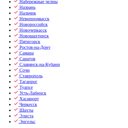
Набережные челны
Назрань
Нальчик
Невинномысск
Новороссийск
Новочеркасск
Новошахтинск
Пятигорск
Ростов-на-Дону
Самара
Саратов
Славянск-на-Кубани
Сочи
Ставрополь
Таганрог
Туапсе
Усть-Лабинск
Хасавюрт
Черкесск
Шахты
Элиста
Энгельс