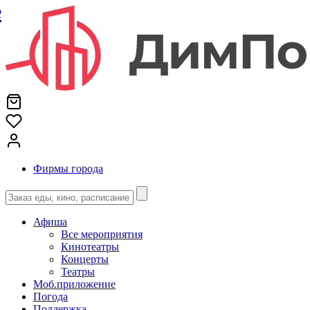
е
Фирмы города
Афиша
Все мероприятия
Кинотеатры
Концерты
Театры
Моб.приложение
Погода
Поддержка