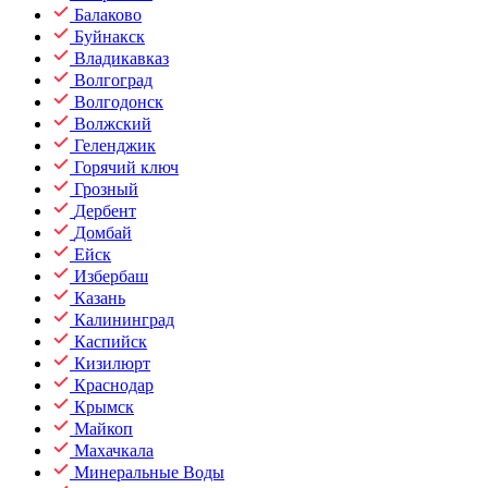
Балаково
Буйнакск
Владикавказ
Волгоград
Волгодонск
Волжский
Геленджик
Горячий ключ
Грозный
Дербент
Домбай
Ейск
Избербаш
Казань
Калининград
Каспийск
Кизилюрт
Краснодар
Крымск
Майкоп
Махачкала
Минеральные Воды