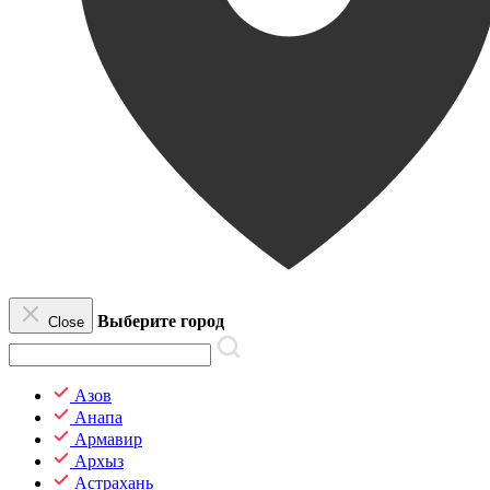
Выберите город
Close
Азов
Анапа
Армавир
Архыз
Астрахань