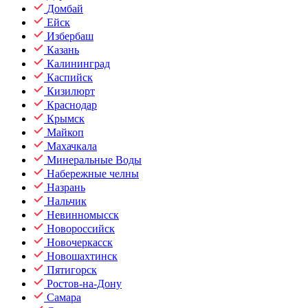
Домбай
Ейск
Избербаш
Казань
Калининград
Каспийск
Кизилюрт
Краснодар
Крымск
Майкоп
Махачкала
Минеральные Воды
Набережные челны
Назрань
Нальчик
Невинномысск
Новороссийск
Новочеркасск
Новошахтинск
Пятигорск
Ростов-на-Дону
Самара