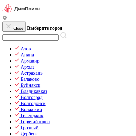
Выберите город
Close
Азов
Анапа
Армавир
Архыз
Астрахань
Балаково
Буйнакск
Владикавказ
Волгоград
Волгодонск
Волжский
Геленджик
Горячий ключ
Грозный
Дербент