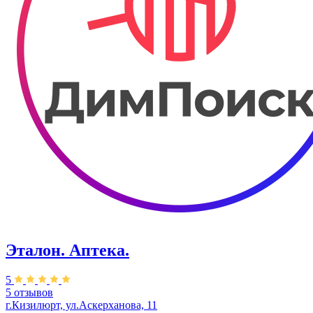
Эталон. ​Аптека.
5
5 отзывов
г.Кизилюрт, ул.​Аскерханова, 11