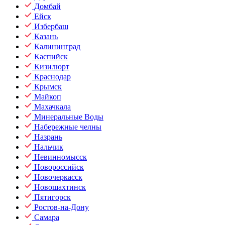
Домбай
Ейск
Избербаш
Казань
Калининград
Каспийск
Кизилюрт
Краснодар
Крымск
Майкоп
Махачкала
Минеральные Воды
Набережные челны
Назрань
Нальчик
Невинномысск
Новороссийск
Новочеркасск
Новошахтинск
Пятигорск
Ростов-на-Дону
Самара