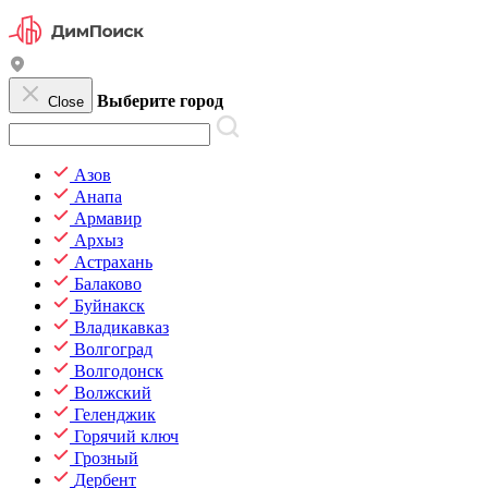
Выберите город
Close
Азов
Анапа
Армавир
Архыз
Астрахань
Балаково
Буйнакск
Владикавказ
Волгоград
Волгодонск
Волжский
Геленджик
Горячий ключ
Грозный
Дербент