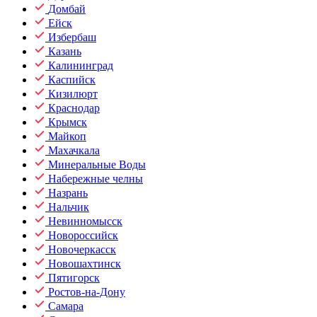
Домбай
Ейск
Избербаш
Казань
Калининград
Каспийск
Кизилюрт
Краснодар
Крымск
Майкоп
Махачкала
Минеральные Воды
Набережные челны
Назрань
Нальчик
Невинномысск
Новороссийск
Новочеркасск
Новошахтинск
Пятигорск
Ростов-на-Дону
Самара