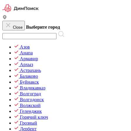
Выберите город
Close
Азов
Анапа
Армавир
Архыз
Астрахань
Балаково
Буйнакск
Владикавказ
Волгоград
Волгодонск
Волжский
Геленджик
Горячий ключ
Грозный
Дербент