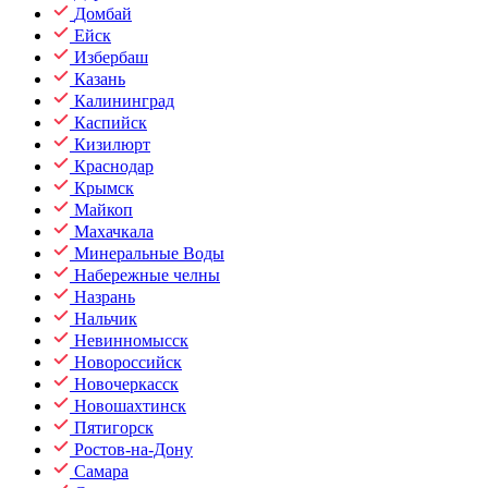
Домбай
Ейск
Избербаш
Казань
Калининград
Каспийск
Кизилюрт
Краснодар
Крымск
Майкоп
Махачкала
Минеральные Воды
Набережные челны
Назрань
Нальчик
Невинномысск
Новороссийск
Новочеркасск
Новошахтинск
Пятигорск
Ростов-на-Дону
Самара