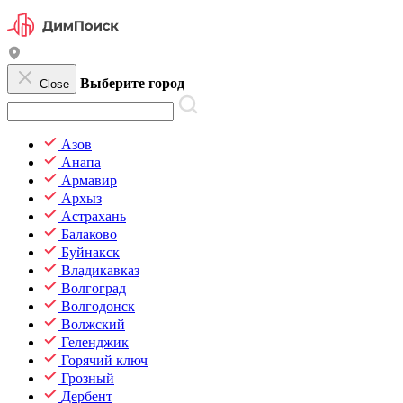
Выберите город
Close
Азов
Анапа
Армавир
Архыз
Астрахань
Балаково
Буйнакск
Владикавказ
Волгоград
Волгодонск
Волжский
Геленджик
Горячий ключ
Грозный
Дербент